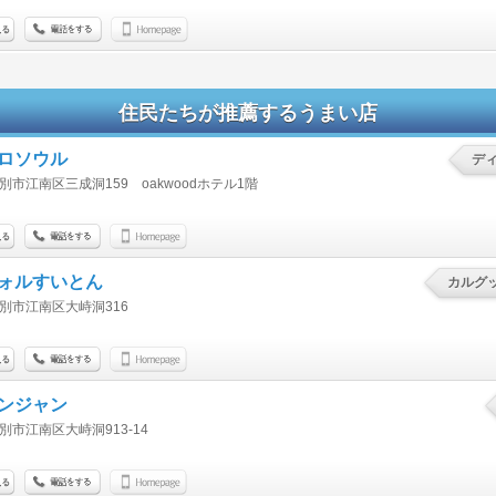
住民たちが推薦するうまい店
ロソウル
デ
別市江南区三成洞159 oakwoodホテル1階
ォルすいとん
カルグ
別市江南区大峙洞316
ンジャン
別市江南区大峙洞913-14