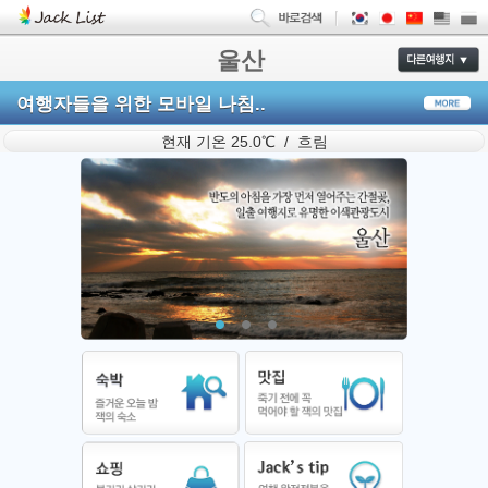
울산
여행자들을 위한 모바일 나침..
현재 기온 25.0℃ / 흐림
1