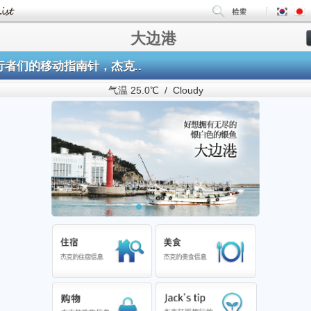
大边港
行者们的移动指南针，杰克..
气温 25.0℃ / Cloudy
1