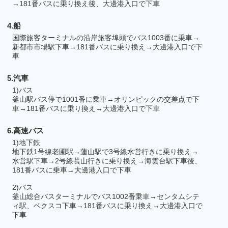
→181番バスに乗り換え後、大邊港入口で下車
4.船
国際旅客ターミナルの沿岸旅客埠頭でバス1003番に乗車→
新都市市場駅下車→181番バスに乗り換え→大邊港入口で下
車
5.汽車
1)バス
釜山駅バス停で1001番に乗車→オリンピックの交差点で下
車→181番バスに乗り換え→大邊港入口で下車
6.高速バス
1)地下鉄
地下鉄1号線老圃駅→蓮山駅で3号線水営行きに乗り換え→
水営駅下車→2号線萇山行きに乗り換え→海雲台駅下車後、
181番バスに乗車→大邊港入口で下車
2)バス
釜山総合バスターミナルでバス1002番乗車→センタムシテ
ィ駅、ベクスコ下車→181番バスに乗り換え→大邊港入口で
下車