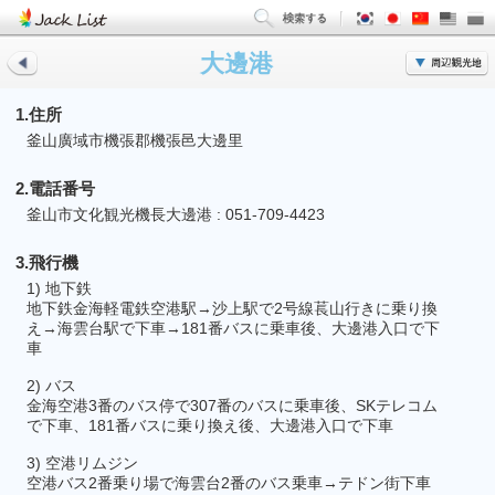
大邊港
1.住所
釜山廣域市機張郡機張邑大邊里
2.電話番号
釜山市文化観光機長大邊港 : 051-709-4423
3.飛行機
1) 地下鉄
地下鉄金海軽電鉄空港駅→沙上駅で2号線萇山行きに乗り換
え→海雲台駅で下車→181番バスに乗車後、大邊港入口で下
車
2) バス
金海空港3番のバス停で307番のバスに乗車後、SKテレコム
で下車、181番バスに乗り換え後、大邊港入口で下車
3) 空港リムジン
空港バス2番乗り場で海雲台2番のバス乗車→テドン街下車