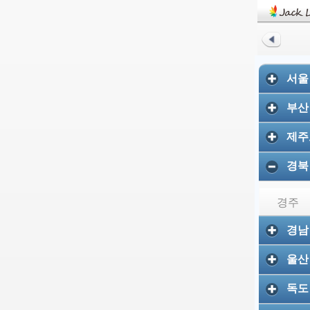
서
부산
제주
경북
경주
경남
울산
독도