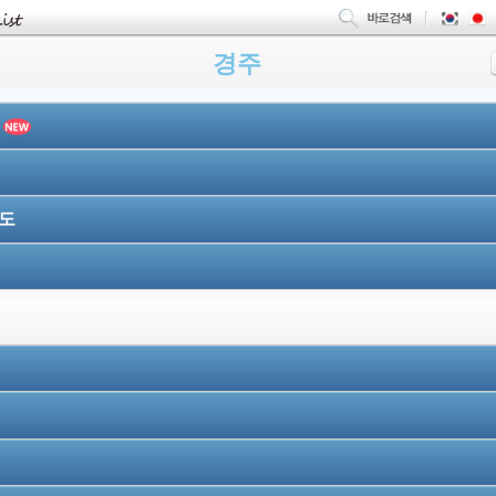
경주
울
도