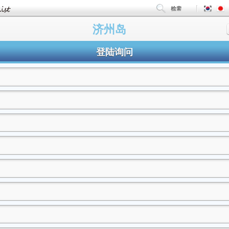
济州岛
登陆询问