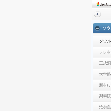
ソ
ソウル
ソレ村
三成洞
大学路
新村(
梨泰院
汝矣島