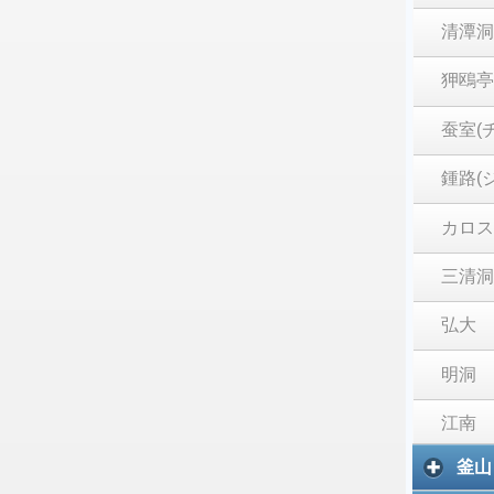
清潭洞
狎鴎亭
蚕室(
鍾路(
カロス
三清洞
弘大
明洞
江南
釜山