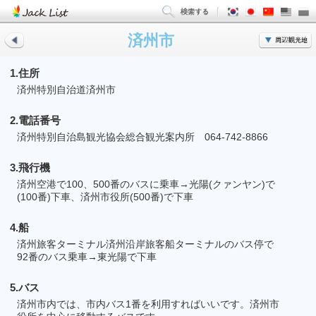
済州市
1.住所
済州特別自治道済州市
2.電話番号
済州特別自治島観光協会総合観光案内所 064-742-8866
3.飛行機
済州空港で100、500番のバスに乗車→光陽(クァンヤン)で
(100番)下車、済州市役所(500番)で下車
4.船
済州旅客ターミナル済州沿岸旅客船ターミナルのバス停で
92番のバス乗車→東光陽で下車
5.バス
済州市内では、市内バス1番を利用すればいいです。済州市