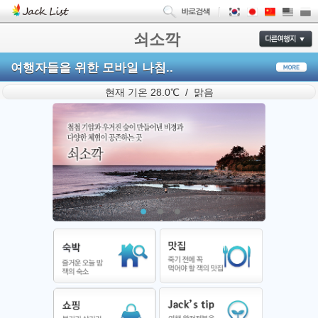
쇠소깍
여행자들을 위한 모바일 나침..
현재 기온 28.0℃ / 맑음
1