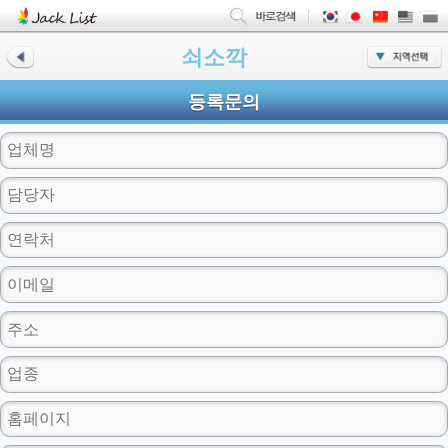
쇠소깍
등록문의