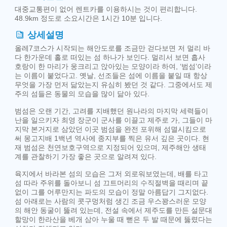
대중교통편이 없어 렌트카를 이용하시는 것이 편리합니다.
48.9km 정도로 소요시간은 1시간 10분 입니다.
상세설명
올레7코스가 시작되는 해안도로를 조금만 걷다보면 저 멀리 바
다 한가운데 홀로 떠있는 섬 하나가 보인다. 멀리서 보면 흡사
호랑이 한 마리가 웅크리고 앉아있는 모양이라 하여, ‘범섬’이라
는 이름이 붙었다고. 옛날, 선조들은 섬에 이름을 붙일 때 항상
무엇을 가장 먼저 닮았는지 유심히 봤던 것 같다. 그중에서도 제
주의 섬들은 동물의 모습을 많이 닮아 있다.
범섬은 오랜 기간, 고려를 지배했던 원나라의 마지막 세력들이
난을 일으키자 최영 장군이 군사를 이끌고 제주로 가, 그들이 마
지막 본거지로 삼았던 이곳 범섬을 완전 포위해 섬멸시킴으로
써 몽고지배 1백년 역사에 종지부를 찍은 유서 깊은 곳이다. 현
재 범섬은 천연보호구역으로 지정되어 있으며, 제주해안 생태
계를 관찰하기 가장 좋은 곳으로 알려져 있다.
육지에서 바라본 섬의 모습은 그저 외로워보였는데, 배를 타고
섬 따라 주위를 돌아보니 섬 끄트머리의 수직절벽을 때리며 끝
없이 그를 어루만지는 파도의 모습이 정말 아름답기 그지없다.
섬 아래로는 사람의 콧구멍처럼 생긴 조금 우스꽝스러운 모양
의 해안 동굴이 뚫려 있는데, 전설 속에서 제주도를 만든 설문대
할망이 한라산을 베개 삼아 누울 때 뻗은 두 발 때문에 뚫렸다는