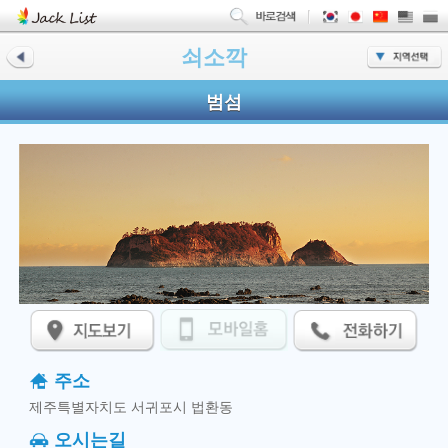
쇠소깍
범섬
주소
제주특별자치도 서귀포시 법환동
오시는길