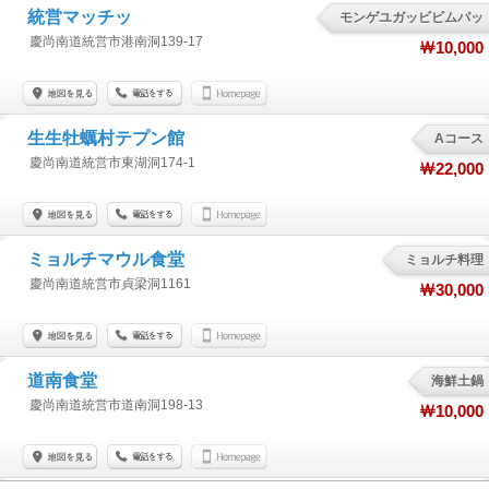
統営マッチッ
モンゲユガッビビムパッ
慶尚南道統営市港南洞139-17
￦10,000
生生牡蠣村テプン館
Aコース
慶尚南道統営市東湖洞174-1
￦22,000
ミョルチマウル食堂
ミョルチ料理
慶尚南道統営市貞梁洞1161
￦30,000
道南食堂
海鮮土鍋
慶尚南道統営市道南洞198-13
￦10,000