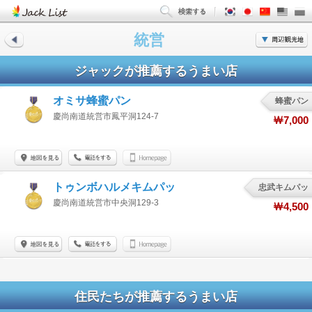
統営
ジャックが推薦するうまい店
オミサ蜂蜜パン
蜂蜜パン
慶尚南道統営市鳳平洞124-7
￦7,000
トゥンボハルメキムパッ
忠武キムパッ
慶尚南道統営市中央洞129-3
￦4,500
住民たちが推薦するうまい店