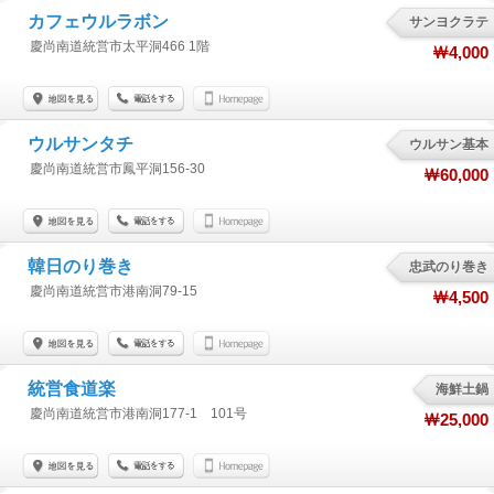
カフェウルラボン
サンヨクラテ
慶尚南道統営市太平洞466 1階
￦4,000
ウルサンタチ
ウルサン基本
慶尚南道統営市鳳平洞156-30
￦60,000
韓日のり巻き
忠武のり巻き
慶尚南道統営市港南洞79-15
￦4,500
統営食道楽
海鮮土鍋
慶尚南道統営市港南洞177-1 101号
￦25,000